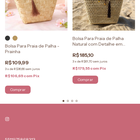
Bolsa Para Praia de Palha
Natural com Detalhe em
Bolsa Para Praia de Palha -
Tassel
Prainha
R$185,10
R$109,99
3
x
de
R$61,70
sem juros
R$179,55
com
Pix
3
x
de
R$36,66
sem juros
R$106,69
com
Pix
Comprar
5511975868313