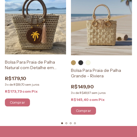
Bolsa Para Praia de Palha
Natural com Detalhe em
Bolsa Para Praia de Palha
Crochê
Grande - Riviera
R$179,10
3
x
de
R$59,70
sem juros
R$149,90
R$173,73
com
Pix
3
x
de
R$49,97
sem juros
R$145,40
com
Pix
Comprar