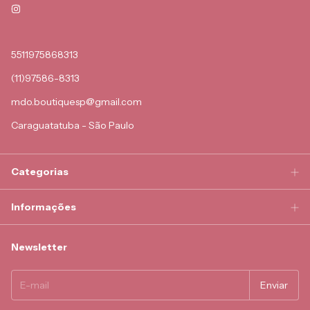
5511975868313
(11)97586-8313
mdo.boutiquesp@gmail.com
Caraguatatuba - São Paulo
Categorias
Informações
Newsletter