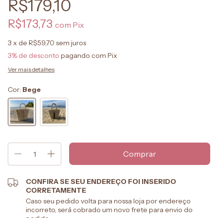
R$179,10
R$173,73
com
Pix
3
x de
R$59,70
sem juros
3% de desconto
pagando com Pix
Ver mais detalhes
Cor:
Bege
CONFIRA SE SEU ENDEREÇO FOI INSERIDO
CORRETAMENTE
Caso seu pedido volta para nossa loja por endereço
incorreto, será cobrado um novo frete para envio do