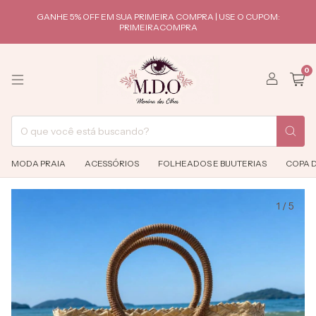
GANHE 5% OFF EM SUA PRIMEIRA COMPRA | USE O CUPOM:
PRIMEIRACOMPRA
0
MODA PRAIA
ACESSÓRIOS
FOLHEADOS E BIJUTERIAS
COPA 
1
/
5