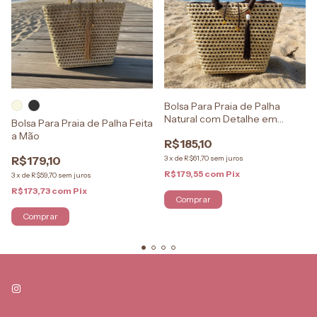
Bolsa Para Praia de Palha
Natural com Detalhe em
Bolsa Para Praia de Palha Feita
Tassel
a Mão
R$185,10
R$179,10
3
x
de
R$61,70
sem juros
R$179,55
com
Pix
3
x
de
R$59,70
sem juros
R$173,73
com
Pix
Comprar