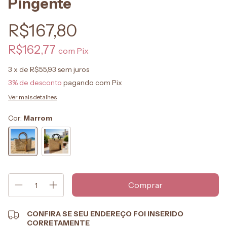
Pingente
R$167,80
R$162,77
com
Pix
3
x de
R$55,93
sem juros
3% de desconto
pagando com Pix
Ver mais detalhes
Cor:
Marrom
CONFIRA SE SEU ENDEREÇO FOI INSERIDO
CORRETAMENTE