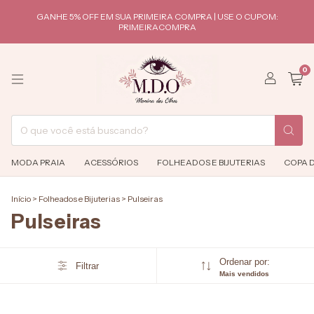
GANHE 5% OFF EM SUA PRIMEIRA COMPRA | USE O CUPOM:
PRIMEIRACOMPRA
0
MODA PRAIA
ACESSÓRIOS
FOLHEADOS E BIJUTERIAS
COPA 
Início
>
Folheados e Bijuterias
>
Pulseiras
Pulseiras
Ordenar por:
Filtrar
Mais vendidos