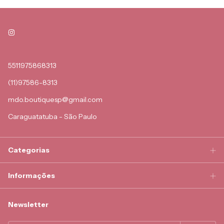
5511975868313
(11)97586-8313
mdo.boutiquesp@gmail.com
Caraguatatuba - São Paulo
Categorias
Informações
Newsletter