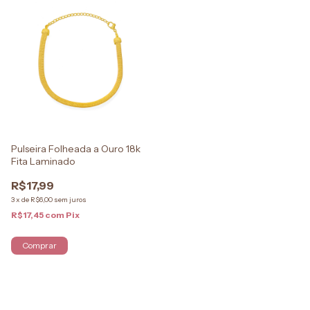
Pulseira Folheada a Ouro 18k
Fita Laminado
R$17,99
3
x
de
R$6,00
sem juros
R$17,45
com
Pix