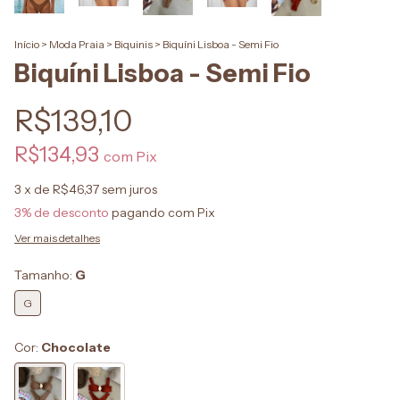
Início
>
Moda Praia
>
Biquinis
>
Biquíni Lisboa - Semi Fio
Biquíni Lisboa - Semi Fio
R$139,10
R$134,93
com
Pix
3
x de
R$46,37
sem juros
3% de desconto
pagando com Pix
Ver mais detalhes
Tamanho:
G
G
Cor:
Chocolate