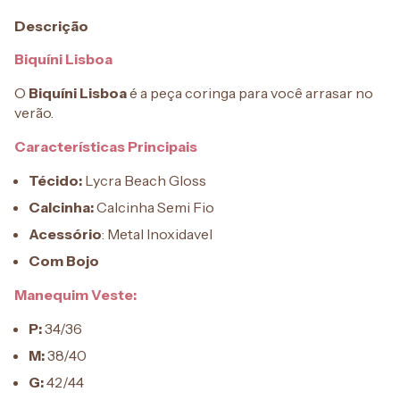
Descrição
Biquíni Lisboa
O
Biquíni Lisboa
é a peça coringa para você arrasar no
verão.
Características Principais
Técido:
Lycra Beach Gloss
Calcinha:
Calcinha Semi Fio
Acessório
: Metal Inoxidavel
Com Bojo
Manequim Veste:
P:
34/36
M:
38/40
G:
42/44