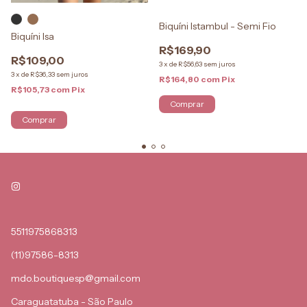
Biquíni Istambul - Semi Fio
Biquíni Isa
R$169,90
R$109,00
3
x
de
R$56,63
sem juros
3
x
de
R$36,33
sem juros
R$164,80
com
Pix
R$105,73
com
Pix
Comprar
Comprar
5511975868313
(11)97586-8313
mdo.boutiquesp@gmail.com
Caraguatatuba - São Paulo